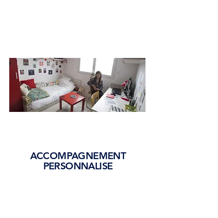
Nous travaillons avec de
nombreux partenaires afin de
vous proposer la solution la plus
adaptée.
ACCOMPAGNEMENT
PERSONNALISE
Vous
bénéficiez
d'un référent
unique
qui prend le temps de
comprendre votre situation.