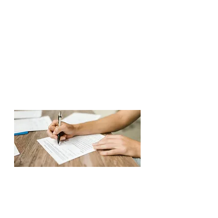
Recherche d'aides financières et
matérielles
Orientation vers des partenaires
sociaux et les services publics.
L’objectif est de vous aider à
accéder à vos droits pour vivre
plus sereinement.