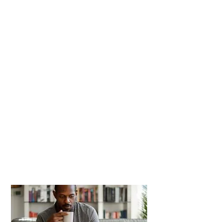
Nous vous accompagnons sur
plusieurs aspects :
Préparer votre projet logement
Organiser vos démarches
(logement, santé, emploi,
formation, mobilité, etc.)
Rédiger des courriers ou initier des
dossiers
Vous écouter et vous soutenir dans
les moments difficiles
Vous êtes reçu en rendez-vous
individuel, en toute confidentialité.