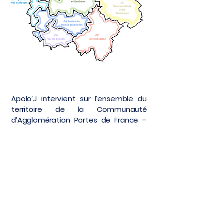
Apolo’J intervient sur l’ensemble du
territoire de la Communauté
d’Agglomération Portes de France –
Thionville, qui regroupe 13 communes
situées au nord de la Moselle. Nos
actions couvrent notamment les
villes de Thionville, Yutz, Terville,
Hettange-Grande, Manom, Illange,
Kuntzig, Basse-Ham, Fontoy, Havange,
Angevillers, Rochonvillers et Entrange.