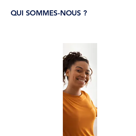
QUI SOMMES-
NOUS
?
NOS MISSIONS
NOTRE OBJET
APOLO'J met en œuvre
des dispositifs devant
répondre aux besoins
locaux de
logements
des jeunes
tout en leur apportant
une éducation à
"habiter".
Son action s’appuie sur
un accompagnement
individualisé, plaçant
chaque jeune au centre
de son parcours.
L’objectif est de le