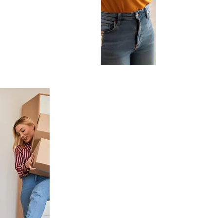
rendre pleinement
acteur de ses choix,
dans une dynamique
d’autonomisation et de
responsabilisation, dans
un cadre sécurisant et
bienveillant.
NOS MISSIONS
Informer et orienter les
jeunes sur les solutions
logement et les aides
disponibles.
Accompagner la
recherche, de logement
ainsi que l’accès et le
maintien dans celui-ci.
Prospecter des
logements auprès des