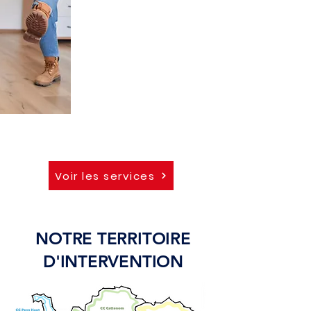
bailleurs publics et privés.
Assurer une médiation
locative.
Coordonner les acteurs
locaux afin de favoriser
l’insertion par le logement.
Voir les services
NOTRE TERRITOIRE
D'INTERVENTION